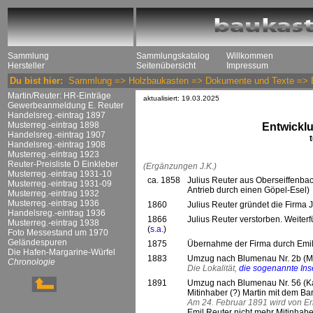
Sammlung
Sammlungskatalog
Willkommen
Hersteller
Seitenübersicht
Impressum
Du bist hier:
Sammlung
=>
Holzbaukasten
=>
Dokumente und Texte
=>
Martin/Reuter: HR-Einträge
aktualisiert: 19.03.2025
Gewerbeanmeldung E. Reuter
Handelsreg.-eintrag 1897
Musterreg.-eintrag 1898
Entwicklu
Handelsreg.-eintrag 1907
Handelsreg.-eintrag 1908
Musterreg.-eintrag 1923
Reuter-Preisliste D Einkleber
(Ergänzungen J.K.)
Musterreg.-eintrag 1931-10
ca. 1858
Julius Reuter aus Oberseiffenba
Musterreg.-eintrag 1931-09
Antrieb durch einen Göpel-Esel)
Musterreg.-eintrag 1932
Musterreg.-eintrag 1936
1860
Julius Reuter gründet die Firma 
Handelsreg.-eintrag 1936
1866
Julius Reuter verstorben. Weite
Musterreg.-eintrag 1938
(
s.a.
)
Foto Messestand um 1970
Geländespuren
1875
Übernahme der Firma durch Emil
Die Hafen-Margarine-Würfel
1883
Umzug nach Blumenau Nr. 2b (Mar
Chronologie
Die Lokalität,
die sogenannte Ins
1891
Umzug nach Blumenau Nr. 56 (Kas
Mitinhaber (?) Martin mit dem Ba
Am 24. Februar 1891 wird von E
Emil Reuter nicht mehr Mitinhab