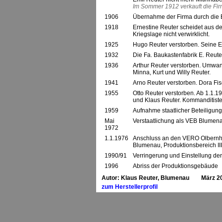
Im Sommer 1912 verkauft die Fir
1906
Übernahme der Firma durch die Br
1918
Ernestine Reuter scheidet aus de
Kriegslage nicht verwirklicht.
1925
Hugo Reuter verstorben. Seine 
1932
Die Fa. Baukastenfabrik E. Reuter
1936
Arthur Reuter verstorben. Umwan
Minna, Kurt und Willy Reuter.
1941
Arno Reuter verstorben. Dora Fis
1955
Otto Reuter verstorben. Ab 1.1.
und Klaus Reuter. Kommanditiste
1959
Aufnahme staatlicher Beteiligu
Mai
Verstaatlichung als VEB Blumena
1972
1.1.1976
Anschluss an den VERO Olbernha
Blumenau, Produktionsbereich III
1990/91
Verringerung und Einstellung de
1996
Abriss der Produktionsgebäude
Autor: Klaus Reuter, Blumenau März 2
zum Herstellerprofil