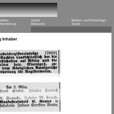
ateien
Suche
Marken- und Firmenlogo-
herstellung
Bildsuche
Suche
g Inhaber