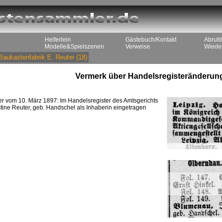
Helferlein
Gästebuch/Kontakt
Abrufd
Modelle&Spielszenen
Verweise
Wieder
Baukastenfabrik E. Reuter
(18)
Vermerk über Handelsregisteränderun
 vom 10. März 1897: Im Handelsregister des Amtsgerichts
stine Reuter, geb. Handschel als Inhaberin eingetragen