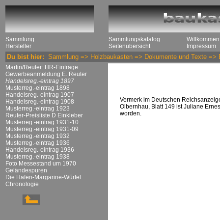
Sammlung
Sammlungskatalog
Willkommen
Hersteller
Seitenübersicht
Impressum
Du bist hier:
Sammlung
=>
Holzbaukasten
=>
Dokumente und Texte
=>
Martin/Reuter: HR-Einträge
Gewerbeanmeldung E. Reuter
Handelsreg.-eintrag 1897
Musterreg.-eintrag 1898
Handelsreg.-eintrag 1907
Vermerk im Deutschen Reichsanzeiger
Handelsreg.-eintrag 1908
Olbernhau, Blatt 149 ist Juliane Erne
Musterreg.-eintrag 1923
worden.
Reuter-Preisliste D Einkleber
Musterreg.-eintrag 1931-10
Musterreg.-eintrag 1931-09
Musterreg.-eintrag 1932
Musterreg.-eintrag 1936
Handelsreg.-eintrag 1936
Musterreg.-eintrag 1938
Foto Messestand um 1970
Geländespuren
Die Hafen-Margarine-Würfel
Chronologie