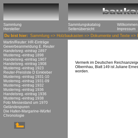
Sammlung
Sammlungskatalog
Willkommen
Hersteller
Seitenübersicht
Impressum
Du bist hier:
Sammlung
=>
Holzbaukasten
=>
Dokumente und Texte
=>
Martin/Reuter: HR-Einträge
Gewerbeanmeldung E. Reuter
Handelsreg.-eintrag 1897
Musterreg.-eintrag 1898
Handelsreg.-eintrag 1907
Vermerk im Deutschen Reichsanzeiger
Handelsreg.-eintrag 1908
Olbernhau, Blatt 149 ist Juliane Erne
Musterreg.-eintrag 1923
worden.
Reuter-Preisliste D Einkleber
Musterreg.-eintrag 1931-10
Musterreg.-eintrag 1931-09
Musterreg.-eintrag 1932
Musterreg.-eintrag 1936
Handelsreg.-eintrag 1936
Musterreg.-eintrag 1938
Foto Messestand um 1970
Geländespuren
Die Hafen-Margarine-Würfel
Chronologie