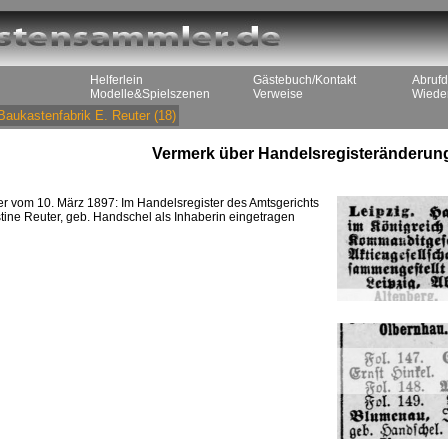
Helferlein
Gästebuch/Kontakt
Abrufd
Modelle&Spielszenen
Verweise
Wieder
Baukastenfabrik E. Reuter
(18)
Vermerk über Handelsregisteränderun
 vom 10. März 1897: Im Handelsregister des Amtsgerichts
stine Reuter, geb. Handschel als Inhaberin eingetragen