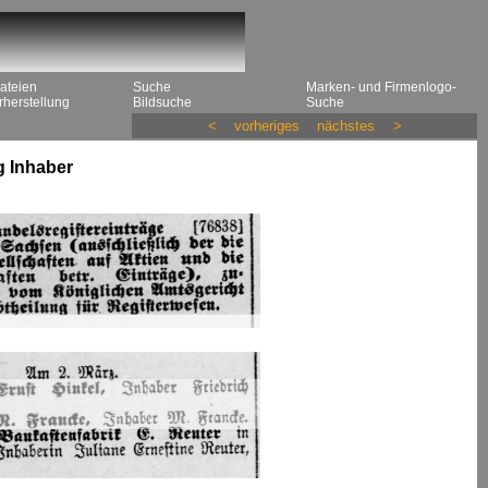
ateien
Suche
Marken- und Firmenlogo-
herstellung
Bildsuche
Suche
<
vorheriges
nächstes
>
g Inhaber