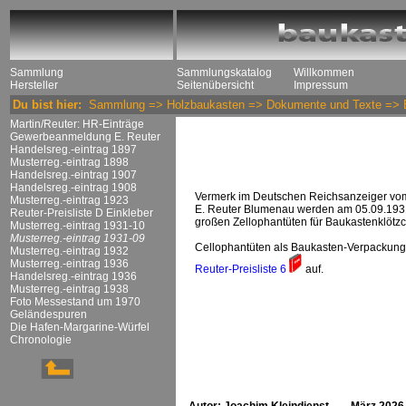
Sammlung
Sammlungskatalog
Willkommen
Hersteller
Seitenübersicht
Impressum
Du bist hier:
Sammlung
=>
Holzbaukasten
=>
Dokumente und Texte
=>
Martin/Reuter: HR-Einträge
Gewerbeanmeldung E. Reuter
Handelsreg.-eintrag 1897
Musterreg.-eintrag 1898
Handelsreg.-eintrag 1907
Handelsreg.-eintrag 1908
Vermerk im Deutschen Reichsanzeiger vom
Musterreg.-eintrag 1923
E. Reuter Blumenau werden am 05.09.1931
Reuter-Preisliste D Einkleber
großen Zellophantüten für Baukastenklötzch
Musterreg.-eintrag 1931-10
Musterreg.-eintrag 1931-09
Cellophantüten als Baukasten-Verpackung
Musterreg.-eintrag 1932
Musterreg.-eintrag 1936
Reuter-Preisliste 6
auf.
Handelsreg.-eintrag 1936
Musterreg.-eintrag 1938
Foto Messestand um 1970
Geländespuren
Die Hafen-Margarine-Würfel
Chronologie