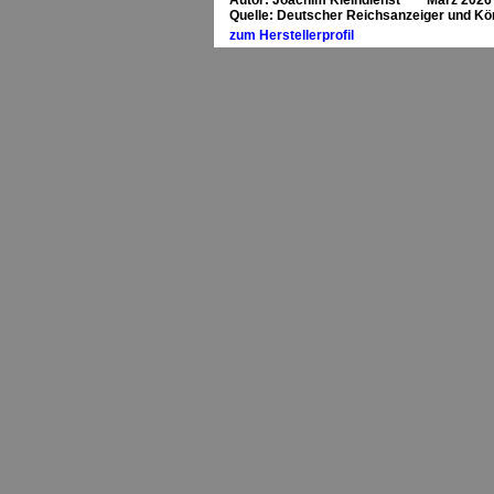
Autor: Joachim Kleindienst März 2026
Quelle: Deutscher Reichsanzeiger und Kön
zum Herstellerprofil