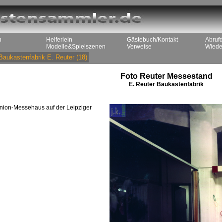
n
Helferlein
Gästebuch/Kontakt
Abruf
Modelle&Spielszenen
Verweise
Wiede
Baukastenfabrik E. Reuter
(18)
Foto Reuter Messestand
E. Reuter Baukastenfabrik
nion-Messehaus auf der Leipziger