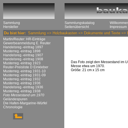
Sammlung
Sammlungskatalog
Willkomme
Hersteller
Seitenübersicht
Impressum
Du bist hier:
Sammlung
=>
Holzbaukasten
=>
Dokumente und Texte
=>
Martin/Reuter: HR-Einträge
Gewerbeanmeldung E. Reuter
Handelsreg.-eintrag 1897
Musterreg.-eintrag 1898
Handelsreg.-eintrag 1907
Handelsreg.-eintrag 1908
Das Foto zeigt den Messestand im U
Musterreg.-eintrag 1923
Messe etwa um 1970.
Reuter-Preisliste D Einkleber
Größe: 21 cm x 15 cm
Musterreg.-eintrag 1931-10
Musterreg.-eintrag 1931-09
Musterreg.-eintrag 1932
Musterreg.-eintrag 1936
Handelsreg.-eintrag 1936
Musterreg.-eintrag 1938
Foto Messestand um 1970
Geländespuren
Die Hafen-Margarine-Würfel
Chronologie