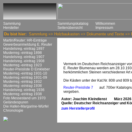
Sammlung
Sammlungskatalog
Willkommen
Hersteller
Seitenübersicht
Impressum
Du bist hier:
Sammlung
=>
Holzbaukasten
=>
Dokumente und Texte
=>
Martin/Reuter: HR-Einträge
Gewerbeanmeldung E. Reuter
Handelsreg.-eintrag 1897
Musterreg.-eintrag 1898
Handelsreg.-eintrag 1907
Handelsreg.-eintrag 1908
Vermerk im Deutschen Reichsanzeiger vom
Musterreg.-eintrag 1923
E. Reuter Blumenau werden am 28.10.1936
Reuter-Preisliste D Einkleber
herkömmlichen Steinen verschiedener Art 
Musterreg.-eintrag 1931-10
Musterreg.-eintrag 1931-09
Die Kästen unter der Kat.Nr. 808 und 809 
Musterreg.-eintrag 1932
Musterreg.-eintrag 1936
Reuter-Preisliste 7
auf. 700er Katalogn
Handelsreg.-eintrag 1936
vergeben.
Musterreg.-eintrag 1938
Foto Messestand um 1970
Autor: Joachim Kleindienst März 2026
Geländespuren
Quelle: Deutscher Reichsanzeiger und Kö
Die Hafen-Margarine-Würfel
zum Herstellerprofil
Chronologie