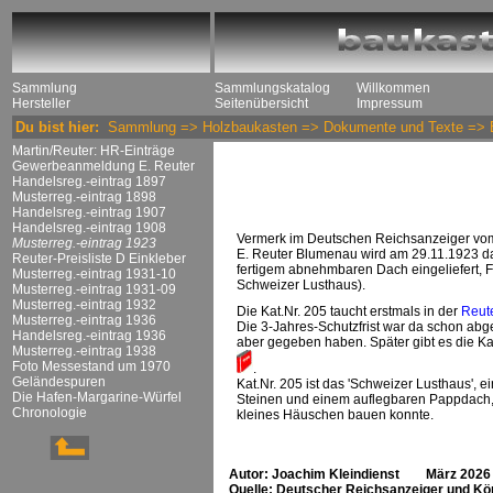
Sammlung
Sammlungskatalog
Willkommen
Hersteller
Seitenübersicht
Impressum
Du bist hier:
Sammlung
=>
Holzbaukasten
=>
Dokumente und Texte
=>
Martin/Reuter: HR-Einträge
Gewerbeanmeldung E. Reuter
Handelsreg.-eintrag 1897
Musterreg.-eintrag 1898
Handelsreg.-eintrag 1907
Handelsreg.-eintrag 1908
Vermerk im Deutschen Reichsanzeiger vom
Musterreg.-eintrag 1923
E. Reuter Blumenau wird am 29.11.1923 d
Reuter-Preisliste D Einkleber
fertigem abnehmbaren Dach eingeliefert,
Musterreg.-eintrag 1931-10
Schweizer Lusthaus).
Musterreg.-eintrag 1931-09
Musterreg.-eintrag 1932
Die Kat.Nr. 205 taucht erstmals in der
Reute
Musterreg.-eintrag 1936
Die 3-Jahres-Schutzfrist war da schon ab
Handelsreg.-eintrag 1936
aber gegeben haben. Später gibt es die Ka
Musterreg.-eintrag 1938
Foto Messestand um 1970
.
Geländespuren
Kat.Nr. 205 ist das 'Schweizer Lusthaus',
Die Hafen-Margarine-Würfel
Steinen und einem auflegbaren Pappdach, 
Chronologie
kleines Häuschen bauen konnte.
Autor: Joachim Kleindienst März 2026
Quelle: Deutscher Reichsanzeiger und Kön