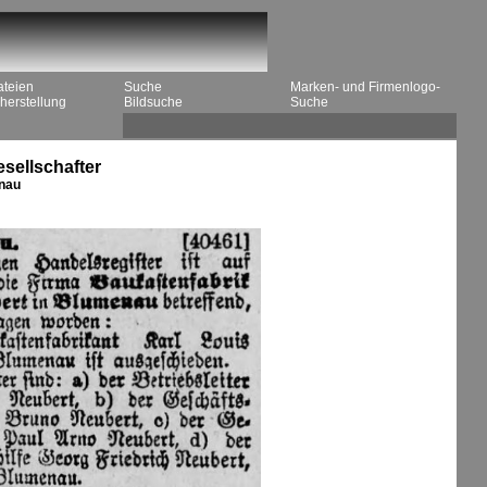
ateien
Suche
Marken- und Firmenlogo-
herstellung
Bildsuche
Suche
sellschafter
enau