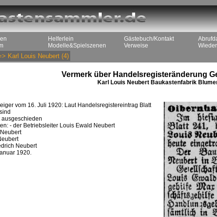
men
Helferlein
Gästebuch/Kontakt
Abrufd
m
Modelle&Spielszenen
Verweise
Wieder
=>
Karl Louis Neubert
(4)
Vermerk über Handelsregisteränderung Ge
Karl Louis Neubert Baukastenfabrik Blum
ger vom 16. Juli 1920: Laut Handelsregistereintrag Blatt
sind
rt ausgeschieden
en: - der Betriebsleiter Louis Ewald Neubert
 Neubert
Neubert
edrich Neubert
Januar 1920.