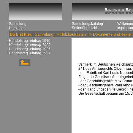
Sammlung
Sammlungskatalog
Willkom
Hersteller
Seitenübersicht
Impressu
Du bist hier:
Sammlung
=>
Holzbaukasten
=>
Dokumente und Texte
Handelsreg.-eintrag 1910
Handelsreg.-eintrag 1920
Handelsreg.-eintrag 1926
Handelsreg.-eintrag 1927
Vermerk im Deutschen Reichsanzei
241 des Amtsgerichts Olbernhau, 
- der Fabrikant Karl Louis Neube
Folgende Gesellschafter eingetret
- der Geschäftsgehilfe Max Bruno
- der Geschäftsgehilfe Paul Arno 
- der Handlungsgehilfe Georg Fri
Die Gesellschaft begann am 15. 