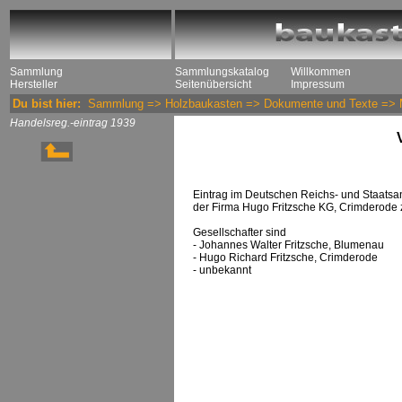
Sammlung
Sammlungskatalog
Willkommen
Hersteller
Seitenübersicht
Impressum
Du bist hier:
Sammlung
=>
Holzbaukasten
=>
Dokumente und Texte
=>
Handelsreg.-eintrag 1939
Eintrag im Deutschen Reichs- und Staatsa
der Firma Hugo Fritzsche KG, Crimderode
Gesellschafter sind
- Johannes Walter Fritzsche, Blumenau
- Hugo Richard Fritzsche, Crimderode
- unbekannt