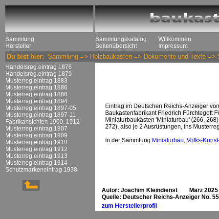
Sammlung
Sammlungskatalog
Willkommen
Hersteller
Seitenübersicht
Impressum
Du bist hier:
Sammlung
=>
Holzbaukasten
=>
Dokumente und Texte
=>
Handelsreg.eintrag 1876
Handelsreg.eintrag 1879
Musterreg.eintrag 1883
Musterreg.eintrag 1886
Musterreg.eintrag 1888
Musterreg.eintrag 1894
Eintrag im Deutschen Reichs-Anzeiger vo
Musterreg.eintrag 1897-05
Baukastenfabrikant Friedrich Fürchtegott 
Musterreg.eintrag 1897-11
Miniaturbaukästen 'Miniaturbau' (266, 268)
Fabrikansichten 1900, 1912
272), also je 2 Ausrüstungen, ins Musterregi
Musterreg.eintrag 1907
Musterreg.eintrag 1909
In der Sammlung
Miniaturbau
,
Volks-Kunst
Musterreg.eintrag 1910
Musterreg.eintrag 1912
Musterreg.eintrag 1913
Musterreg.eintrag 1914
Schutzmarkeneintrag 1938
Autor: Joachim Kleindienst März 2025
Quelle: Deutscher Reichs-Anzeiger No. 5
zum Herstellerprofil