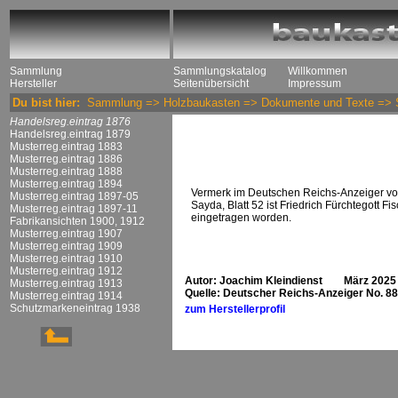
Sammlung
Sammlungskatalog
Willkommen
Hersteller
Seitenübersicht
Impressum
Du bist hier:
Sammlung
=>
Holzbaukasten
=>
Dokumente und Texte
=>
Handelsreg.eintrag 1876
Handelsreg.eintrag 1879
Musterreg.eintrag 1883
Musterreg.eintrag 1886
Musterreg.eintrag 1888
Musterreg.eintrag 1894
Vermerk im Deutschen Reichs-Anzeiger vom
Musterreg.eintrag 1897-05
Sayda, Blatt 52 ist Friedrich Fürchtegott F
Musterreg.eintrag 1897-11
eingetragen worden.
Fabrikansichten 1900, 1912
Musterreg.eintrag 1907
Musterreg.eintrag 1909
Musterreg.eintrag 1910
Musterreg.eintrag 1912
Autor: Joachim Kleindienst März 2025
Musterreg.eintrag 1913
Quelle: Deutscher Reichs-Anzeiger No. 88 
Musterreg.eintrag 1914
Schutzmarkeneintrag 1938
zum Herstellerprofil