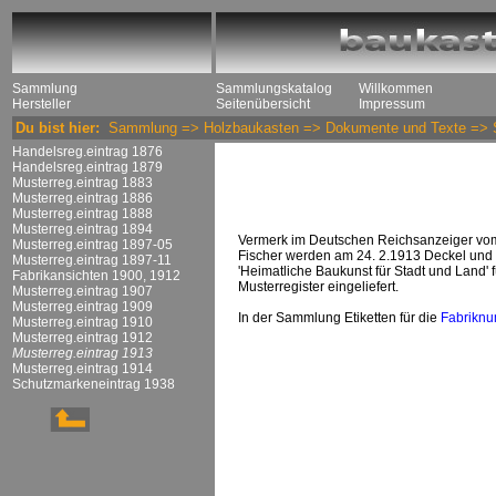
Sammlung
Sammlungskatalog
Willkommen
Hersteller
Seitenübersicht
Impressum
Du bist hier:
Sammlung
=>
Holzbaukasten
=>
Dokumente und Texte
=>
Handelsreg.eintrag 1876
Handelsreg.eintrag 1879
Musterreg.eintrag 1883
Musterreg.eintrag 1886
Musterreg.eintrag 1888
Musterreg.eintrag 1894
Vermerk im Deutschen Reichsanzeiger vom 
Musterreg.eintrag 1897-05
Fischer werden am 24. 2.1913 Deckel und 
Musterreg.eintrag 1897-11
'Heimatliche Baukunst für Stadt und Land' 
Fabrikansichten 1900, 1912
Musterregister eingeliefert.
Musterreg.eintrag 1907
Musterreg.eintrag 1909
In der Sammlung Etiketten für die
Fabriknu
Musterreg.eintrag 1910
Musterreg.eintrag 1912
Musterreg.eintrag 1913
Musterreg.eintrag 1914
Schutzmarkeneintrag 1938