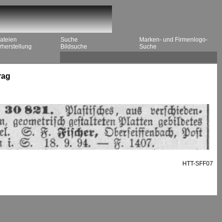
ateien
Suche
Marken- und Firmenlogo-
herstellung
Bildsuche
Suche
rag
HTT-SFF07