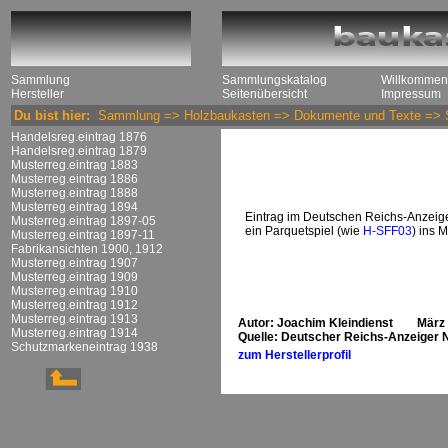
Sammlung
Sammlungskatalog
Willkommen
Hersteller
Seitenübersicht
Impressum
Du bist hier:
Sammlung
=>
Holzbaukasten
=>
Dokumente und Texte
=>
Handelsreg.eintrag 1876
Handelsreg.eintrag 1879
Musterreg.eintrag 1883
Musterreg.eintrag 1886
Musterreg.eintrag 1888
Musterreg.eintrag 1894
Eintrag im Deutschen Reichs-Anzeige
Musterreg.eintrag 1897-05
ein Parquetspiel (wie
H-SFF03
) ins M
Musterreg.eintrag 1897-11
Fabrikansichten 1900, 1912
Musterreg.eintrag 1907
Musterreg.eintrag 1909
Musterreg.eintrag 1910
Musterreg.eintrag 1912
Musterreg.eintrag 1913
Autor: Joachim Kleindienst März
Musterreg.eintrag 1914
Quelle: Deutscher Reichs-Anzeiger 
Schutzmarkeneintrag 1938
zum Herstellerprofil