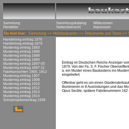
Sammlung
Sammlungskatalog
Willkommen
Hersteller
Seitenübersicht
Impressum
Du bist hier:
Sammlung
=>
Holzbaukasten
=>
Dokumente und Texte
=>
Handelsreg.eintrag 1876
Handelsreg.eintrag 1879
Musterreg.eintrag 1883
Musterreg.eintrag 1886
Musterreg.eintrag 1888
Musterreg.eintrag 1894
Eintrag im Deutschen Reichs-Anzeiger vom
Musterreg.eintrag 1897-05
1879. Von der Fa. S. F. Fischer Oberseiffen
Musterreg.eintrag 1897-11
a. ein Muster eines Baukastens ins Musterr
Fabrikansichten 1900, 1912
eingeliefert.
Musterreg.eintrag 1907
Musterreg.eintrag 1909
Offenbar geht es um einen Glasfensterba
Musterreg.eintrag 1910
Illuminieren in 8 Ausrüstungen und das Mo
Musterreg.eintrag 1912
Opus Sectile, spätere Fabriknummern 162
Musterreg.eintrag 1913
Musterreg.eintrag 1914
Schutzmarkeneintrag 1938