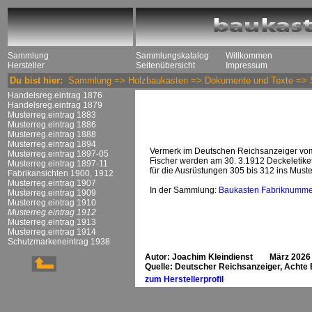
Sammlung
Sammlungskatalog
Willkommen
Hersteller
Seitenübersicht
Impressum
Du bist hier:
Sammlung
=>
Holzbaukasten
=>
Dokumente und Texte
=>
Handelsreg.eintrag 1876
Handelsreg.eintrag 1879
Musterreg.eintrag 1883
Musterreg.eintrag 1886
Musterreg.eintrag 1888
Musterreg.eintrag 1894
Vermerk im Deutschen Reichsanzeiger vom 3
Musterreg.eintrag 1897-05
Fischer werden am 30. 3.1912 Deckeletiket
Musterreg.eintrag 1897-11
für die Ausrüstungen 305 bis 312 ins Muster
Fabrikansichten 1900, 1912
Musterreg.eintrag 1907
In der Sammlung:
Baukasten Fabriknumme
Musterreg.eintrag 1909
Musterreg.eintrag 1910
Musterreg.eintrag 1912
Musterreg.eintrag 1913
Musterreg.eintrag 1914
Schutzmarkeneintrag 1938
Autor: Joachim Kleindienst März 2026
Quelle: Deutscher Reichsanzeiger, Achte 
zum Herstellerprofil