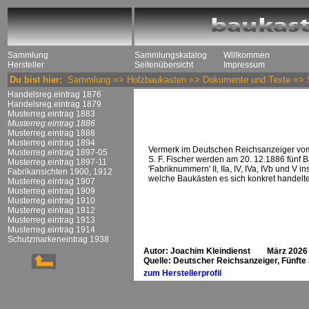
Sammlung
Sammlungskatalog
Willkommen
Hersteller
Seitenübersicht
Impressum
Du bist hier:
Sammlung
=>
Holzbaukasten
=>
Dokumente und Texte
=>
Handelsreg.eintrag 1876
Handelsreg.eintrag 1879
Musterreg.eintrag 1883
Musterreg.eintrag 1886
Musterreg.eintrag 1888
Musterreg.eintrag 1894
Vermerk im Deutschen Reichsanzeiger vom
Musterreg.eintrag 1897-05
S. F. Fischer werden am 20. 12.1886 fünf 
Musterreg.eintrag 1897-11
'Fabriknummern' II, IIa, IV, IVa, IVb und V i
Fabrikansichten 1900, 1912
welche Baukästen es sich konkret handelte
Musterreg.eintrag 1907
Musterreg.eintrag 1909
Musterreg.eintrag 1910
Musterreg.eintrag 1912
Musterreg.eintrag 1913
Musterreg.eintrag 1914
Schutzmarkeneintrag 1938
Autor: Joachim Kleindienst März 2026
Quelle: Deutscher Reichsanzeiger, Fünft
zum Herstellerprofil