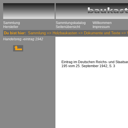
Sammlung
Sammlungskatalog
Willkommen
Hersteller
Seitenübersicht
Impressum
Du bist hier:
Sammlung
=>
Holzbaukasten
=>
Dokumente und Texte
=>
Handelsreg.-eintrag 1942
Eintrag im Deutschen Reichs- und Staatsan
195 vom 25. September 1942, S. 3