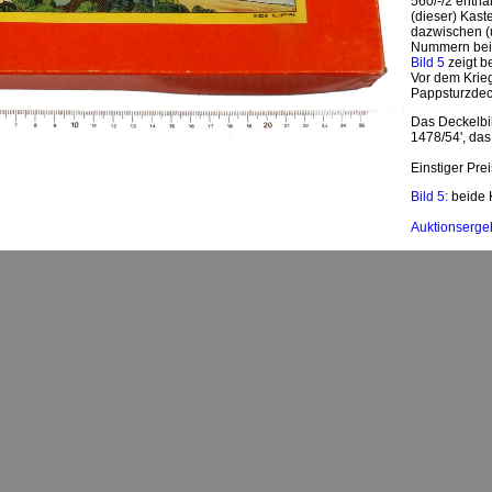
560/-/2 enthal
(dieser) Kast
dazwischen (
Nummern bei f
Bild 5
zeigt b
Vor dem Krie
Pappsturzdeck
Das Deckelbi
1478/54', das
Einstiger Pre
Bild 5:
beide 
Auktionserge