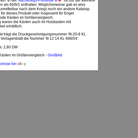
ten. In der
Nachkriegs-Preisliste M
ist nur der kleinere
en als 60/0/1 enthalten. Möglicherweise gab es also
unmittelbar nach dem Krieg) noch ein andere Katalog-
ür dieses Produkt oder insgesamt für Engel.
eide Kästen im Größenvergleich.
g waren die Kästen auch im Holzkasten mit
el erhältlich.
ld trägt die Druckgenehmigungsnummer 'III-20-8 KL
 Vorlagenblatt die Nummer 'III 12 14 KL 688/54'.
is: 2,80 DM
Kästen im Größenvergleich -
Großbild
bnisse bei
e
b
a
y