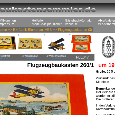
Willkommen
Helferlein
Gästebuch/Kontakt
Abrufdateie
Impressum
Modelle&Spielszenen
Verweise
Wiederherst
sten
=>
BK-fabrik Blumenau, VEB
=>
Flugzeugbaukasten
(3)
2 geöffnet
3 Vorlagenblatt
4 Wasserflugzeug
H-LE047
Großbild
Großbild
Großbild
Flugzeugbaukasten 260/1
um 19
Größe:
25,5 c
Zustand:
besp
Kleinteile.
Bemerkunge
Der kleinere
werden mit di
Die größeren
In den Vorkri
Kartonausfüh