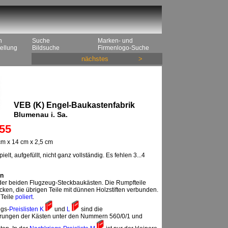
n
Suche
Marken- und
ellung
Bildsuche
Firmenlogo-Suche
nächstes
>
VEB (K) Engel-Baukastenfabrik
Blumenau i. Sa.
55
m x 14 cm x 2,5 cm
ielt, aufgefüllt, nicht ganz vollständig. Es fehlen 3...4
n
 der beiden Flugzeug-Steckbaukästen. Die Rumpfteile
cken, die übrigen Teile mit dünnen Holzstiften verbunden.
 Teile
poliert
.
egs-
Preislisten K
und
L
sind die
rungen der Kästen unter den Nummern 560/0/1 und