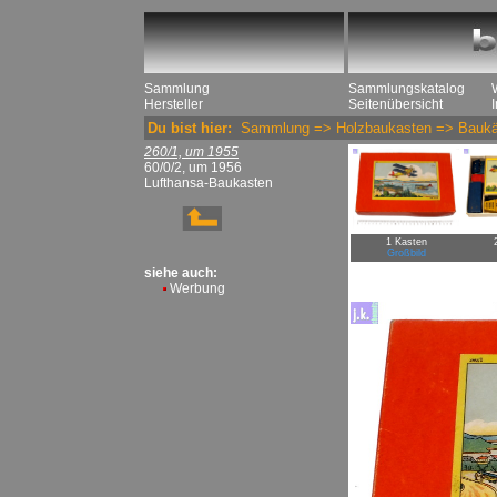
Sammlung
Sammlungskatalog
Hersteller
Seitenübersicht
Du bist hier:
Sammlung
=>
Holzbaukasten
=>
Baukä
260/1, um 1955
60/0/2, um 1956
Lufthansa-Baukasten
1 Kasten
Großbild
siehe auch:
Werbung