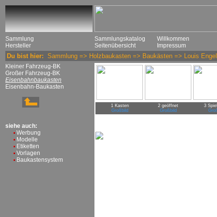
Sammlung
Sammlungskatalog
Willkommen
Hersteller
Seitenübersicht
Impressum
Du bist hier:
Sammlung
=>
Holzbaukasten
=>
Baukästen
=>
Louis Enge
Kleiner Fahrzeug-BK
Großer Fahrzeug-BK
Eisenbahnbaukasten
Eisenbahn-Baukasten
1 Kasten
2 geöffnet
3 Spie
Großbild
Großbild
Groß
siehe auch:
Werbung
Modelle
Etiketten
Vorlagen
Baukastensystem