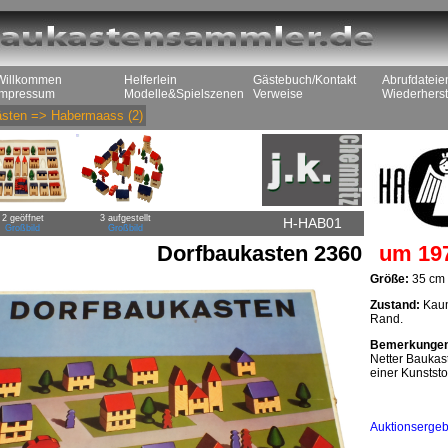
Willkommen
Helferlein
Gästebuch/Kontakt
Abrufdateie
Impressum
Modelle&Spielszenen
Verweise
Wiederherst
sten
=>
Habermaass
(2)
2 geöffnet
3 aufgestellt
H-HAB01
Großbild
Großbild
Dorfbaukasten 2360
um 19
Größe:
35 cm 
Zustand:
Kaum
Rand.
Bemerkunge
Netter Baukast
einer Kunststo
Auktionsergeb