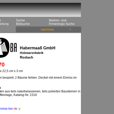
n
Suche
Marken- und
ellung
Bildsuche
Firmenlogo-Suche
nächstes
>
Habermaaß GmbH
Holzwarenfabrik
Rodach
70
x 22,5 cm x 3 cm
 bespielt, 2 Bäume fehlen. Deckel mit einem Einriss im
n
en aus teils naturbelassenen, teils polierten Bausteinen in
ffeinlage, Katalog-Nr. 2316
nisse bei
e
b
a
y