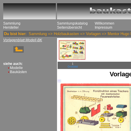
Sammlung
Sammlungskatalog
Willkommen
Hersteller
Seitenübersicht
Impressum
Du bist hier:
Sammlung
=>
Holzbaukasten
=>
Vorlagen
=>
Mentor Hugo 
Vorlagenblatt Modell-BK
siehe auch:
1
Großbild
Modelle
Baukästen
Vorlag