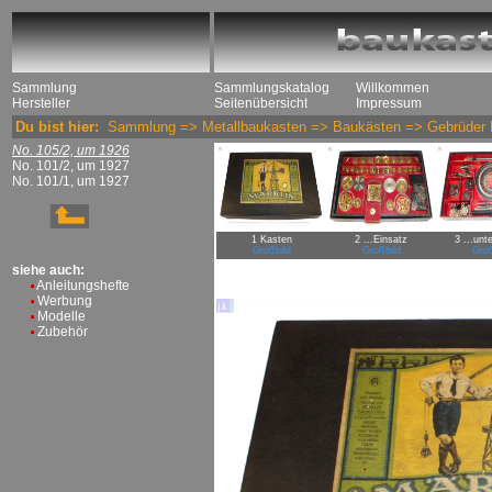
Sammlung
Sammlungskatalog
Willkommen
Hersteller
Seitenübersicht
Impressum
Du bist hier:
Sammlung
=>
Metallbaukasten
=>
Baukästen
=>
Gebrüder 
No. 105/2, um 1926
No. 101/2, um 1927
No. 101/1, um 1927
1 Kasten
2 ...Einsatz
3 ...unt
Großbild
Großbild
Groß
siehe auch:
Anleitungshefte
Werbung
Modelle
Zubehör