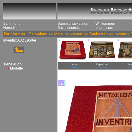
Sammlung
Sammlungskatalog
Willkommen
Hersteller
Seitenübersicht
Impressum
Du bist hier:
Sammlung
=>
Metallbaukasten
=>
Baukästen
=>
Inventrix
(
Inventrix A02 1950er
siehe auch:
1 Kasten
2 geöffnet
3 ...Klei
Großbild
Großbild
Groß
Modelle