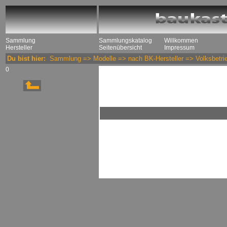
Sammlung
Sammlungskatalog
Willkommen
Hersteller
Seitenübersicht
Impressum
Du bist hier:
Sammlung
=>
Modelle
=>
nach BK-Hersteller
=>
Volksbetri
0