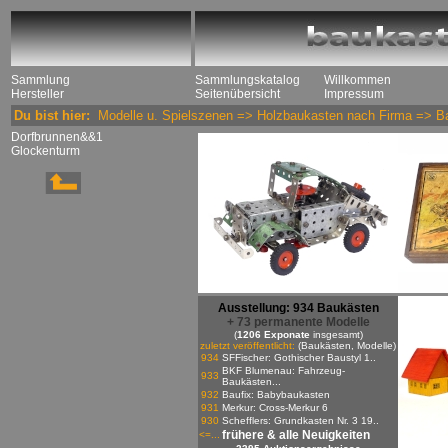
Sammlung
Sammlungskatalog
Willkommen
Hersteller
Seitenübersicht
Impressum
Du bist hier:
Modelle u. Spielszenen
=>
Holzbaukasten nach Firma
=>
Ba
Dorfbrunnen&&1
Glockenturm
Ausstellung: 934 Baukästen
+ 73 permanente Modelle
(
1206 Exponate
insgesamt)
zuletzt veröffentlicht:
(Baukästen, Modelle)
934
SFFischer: Gothischer Baustyl 1..
BKF Blumenau: Fahrzeug-
933
Baukästen...
932
Baufix: Babybaukasten
931
Merkur: Cross-Merkur 6
930
Schefflers: Grundkasten Nr. 3 19..
frühere & alle Neuigkeiten
<=...