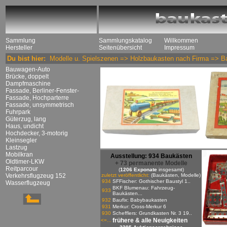
Sammlung
Sammlungskatalog
Willkommen
Hersteller
Seitenübersicht
Impressum
Du bist hier:
Modelle u. Spielszenen
=>
Holzbaukasten nach Firma
=>
B
Bauwagen-Auto
Brücke, doppelt
Dampfmaschine
Fassade, Berliner-Fenster-
Fassade, Hochparterre
Fassade, unsymmetrisch
Fuhrpark
Güterzug, lang
Haus, undicht
Hochdecker, 3-motorig
Kleinsegler
Lastzug
Mobilkran
Ausstellung: 934 Baukästen
Oldtimer-LKW
+ 73 permanente Modelle
Reitparcour
(
1206 Exponate
insgesamt)
Verkehrsflugzeug 152
zuletzt veröffentlicht:
(Baukästen, Modelle)
934
SFFischer: Gothischer Baustyl 1..
Wasserflugzeug
BKF Blumenau: Fahrzeug-
933
Baukästen...
932
Baufix: Babybaukasten
931
Merkur: Cross-Merkur 6
930
Schefflers: Grundkasten Nr. 3 19..
frühere & alle Neuigkeiten
<=...