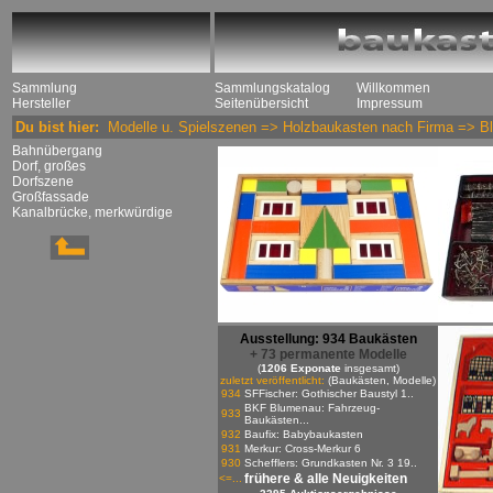
Sammlung
Sammlungskatalog
Willkommen
Hersteller
Seitenübersicht
Impressum
Du bist hier:
Modelle u. Spielszenen
=>
Holzbaukasten nach Firma
=>
B
Bahnübergang
Dorf, großes
Dorfszene
Großfassade
Kanalbrücke, merkwürdige
Ausstellung: 934 Baukästen
+ 73 permanente Modelle
(
1206 Exponate
insgesamt)
zuletzt veröffentlicht:
(Baukästen, Modelle)
934
SFFischer: Gothischer Baustyl 1..
BKF Blumenau: Fahrzeug-
933
Baukästen...
932
Baufix: Babybaukasten
931
Merkur: Cross-Merkur 6
930
Schefflers: Grundkasten Nr. 3 19..
frühere & alle Neuigkeiten
<=...