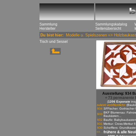
Sammlung
Sammlungskatalog
Hersteller
Seitenübersicht
Du bist hier:
Modelle u. Spielszenen
=>
Holzbaukast
Tisch und Sessel
Ausstellung: 934 B
+ 73 permanente 
(
1206 Exponate
ins
zuletzt veröffentlicht:
(Baukä
934
SFFischer: Gothischer 
BKF Blumenau: Fahrze
933
Baukästen...
932
Baufix: Babybaukaste
931
Merkur: Cross-Merkur 6
930
Schefflers: Grundkasten
frühere & alle Neu
<=...