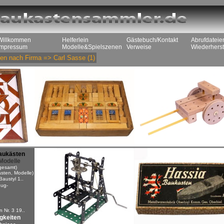
Willkommen
Helferlein
Gästebuch/Kontakt
Abrufdateie
Impressum
Modelle&Spielszenen
Verweise
Wiederherst
en nach Firma
=>
Carl Sasse
(1)
aukästen
Modelle
gesamt)
sten, Modelle)
Baustyl 1..
ug-
n
 Nr. 3 19..
igkeiten