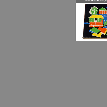
2395 Auktionserge