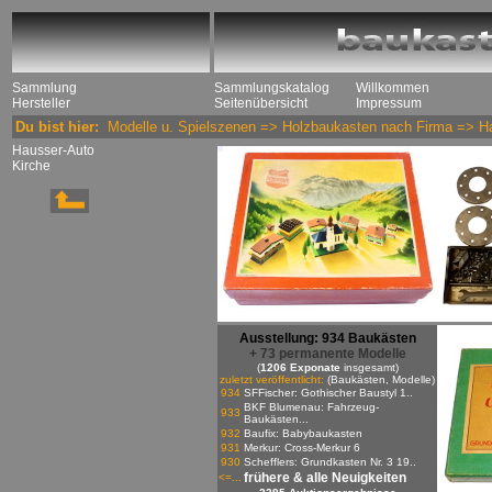
Sammlung
Sammlungskatalog
Willkommen
Hersteller
Seitenübersicht
Impressum
Du bist hier:
Modelle u. Spielszenen
=>
Holzbaukasten nach Firma
=>
H
Hausser-Auto
Kirche
Ausstellung: 934 Baukästen
+ 73 permanente Modelle
(
1206 Exponate
insgesamt)
zuletzt veröffentlicht:
(Baukästen, Modelle)
934
SFFischer: Gothischer Baustyl 1..
BKF Blumenau: Fahrzeug-
933
Baukästen...
932
Baufix: Babybaukasten
931
Merkur: Cross-Merkur 6
930
Schefflers: Grundkasten Nr. 3 19..
frühere & alle Neuigkeiten
<=...