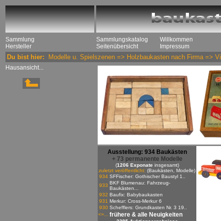
Sammlung
Sammlungskatalog
Willkommen
Hersteller
Seitenübersicht
Impressum
Du bist hier:
Modelle u. Spielszenen
=>
Holzbaukasten nach Firma
=>
Vi
Hausansicht...
Ausstellung: 934 Baukästen
+ 73 permanente Modelle
(
1206 Exponate
insgesamt)
zuletzt veröffentlicht:
(Baukästen, Modelle)
934
SFFischer: Gothischer Baustyl 1..
BKF Blumenau: Fahrzeug-
933
Baukästen...
932
Baufix: Babybaukasten
931
Merkur: Cross-Merkur 6
930
Schefflers: Grundkasten Nr. 3 19..
frühere & alle Neuigkeiten
<=...