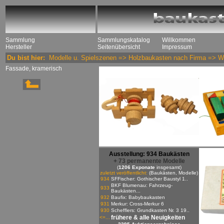
Sammlung
Sammlungskatalog
Willkommen
Hersteller
Seitenübersicht
Impressum
Du bist hier:
Modelle u. Spielszenen
=>
Holzbaukasten nach Firma
=>
W
Fassade, kramerisch
Ausstellung: 934 Baukästen
+ 73 permanente Modelle
(
1206 Exponate
insgesamt)
zuletzt veröffentlicht:
(Baukästen, Modelle)
934
SFFischer: Gothischer Baustyl 1..
BKF Blumenau: Fahrzeug-
933
Baukästen...
932
Baufix: Babybaukasten
931
Merkur: Cross-Merkur 6
930
Schefflers: Grundkasten Nr. 3 19..
frühere & alle Neuigkeiten
<=...