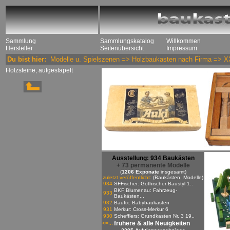
Sammlung
Sammlungskatalog
Willkommen
Hersteller
Seitenübersicht
Impressum
Du bist hier:
Modelle u. Spielszenen
=>
Holzbaukasten nach Firma
=>
X
Holzsteine, aufgestapelt
Ausstellung: 934 Baukästen
+ 73 permanente Modelle
(
1206 Exponate
insgesamt)
zuletzt veröffentlicht:
(Baukästen, Modelle)
934
SFFischer: Gothischer Baustyl 1..
BKF Blumenau: Fahrzeug-
933
Baukästen...
932
Baufix: Babybaukasten
931
Merkur: Cross-Merkur 6
930
Schefflers: Grundkasten Nr. 3 19..
frühere & alle Neuigkeiten
<=...