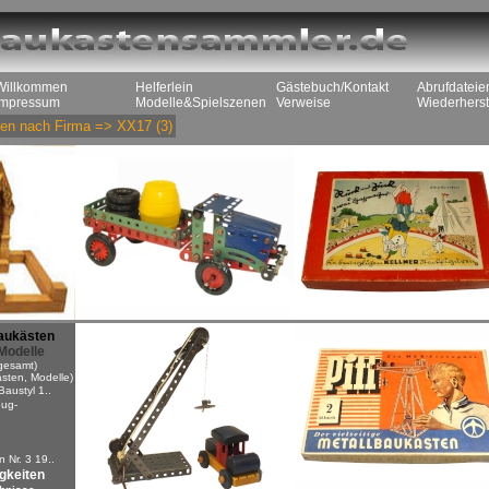
Willkommen
Helferlein
Gästebuch/Kontakt
Abrufdateie
Impressum
Modelle&Spielszenen
Verweise
Wiederherst
en nach Firma
=>
XX17
(3)
aukästen
Modelle
gesamt)
sten, Modelle)
Baustyl 1..
ug-
n
 Nr. 3 19..
igkeiten