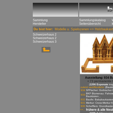
Sammlung
Sammlungskatalog
Hersteller
Seitenübersicht
Du bist hier:
Modelle u. Spielszenen
=>
Holzbaukast
Schweizerhaus 2
Schweizerhaus 2
Schweizerhaus 3
Ausstellung: 934 B
+ 73 permanente 
(
1206 Exponate
ins
zuletzt veröffentlicht:
(Baukä
934
SFFischer: Gothischer 
BKF Blumenau: Fahrze
933
Baukästen...
932
Baufix: Babybaukaste
931
Merkur: Cross-Merkur 6
930
Schefflers: Grundkasten
frühere & alle Neu
<=...