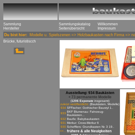
Sammlung
Sammlungskatalog
Willkommen
Hersteller
Seitenübersicht
Impressum
Du bist hier:
Modelle u. Spielszenen
=>
Holzbaukasten nach Firma
=>
n
Brücke, futuristiscch
Ausstellung: 934 Baukästen
+ 73 permanente Modelle
(
1206 Exponate
insgesamt)
zuletzt veröffentlicht:
(Baukästen, Modelle)
934
SFFischer: Gothischer Baustyl 1..
BKF Blumenau: Fahrzeug-
933
Baukästen...
932
Baufix: Babybaukasten
931
Merkur: Cross-Merkur 6
930
Schefflers: Grundkasten Nr. 3 19..
frühere & alle Neuigkeiten
<=...