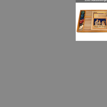
2395 Auktionserge