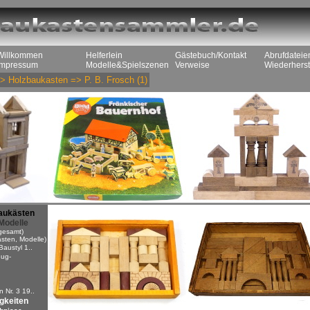
Willkommen
Helferlein
Gästebuch/Kontakt
Abrufdateie
Impressum
Modelle&Spielszenen
Verweise
Wiederherst
>
Holzbaukasten
=>
P. B. Frosch
(1)
aukästen
Modelle
gesamt)
sten, Modelle)
Baustyl 1..
ug-
n
 Nr. 3 19..
igkeiten