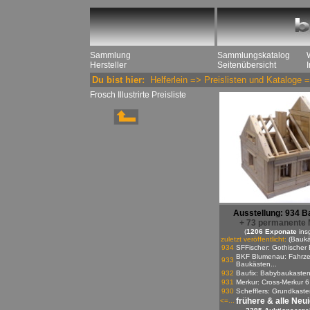
Sammlung
Sammlungskatalog
Hersteller
Seitenübersicht
Du bist hier:
Helferlein
=>
Preislisten und Kataloge
=
Frosch Illustrirte Preisliste
Ausstellung: 934 B
+ 73 permanente 
(
1206 Exponate
ins
zuletzt veröffentlicht:
(Baukä
934
SFFischer: Gothischer 
BKF Blumenau: Fahrze
933
Baukästen...
932
Baufix: Babybaukaste
931
Merkur: Cross-Merkur 6
930
Schefflers: Grundkasten
frühere & alle Neu
<=...