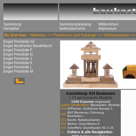
Sammlung
Sammlungskatalog
Willkommen
Hersteller
Seitenübersicht
Impressum
Du bist hier:
Helferlein
=>
Preislisten und Kataloge
=>
Holzbaukasten
=
Engel Preisliste rot
Engel Illustriertes Musterbuch
Engel Preisliste F
Engel Preisliste G
Engel Preisliste J
Engel Preisliste K
Engel Preisliste L
Engel Preisliste M
Ausstellung: 934 Baukästen
+ 73 permanente Modelle
(
1206 Exponate
insgesamt)
zuletzt veröffentlicht:
(Baukästen, Modelle)
934
SFFischer: Gothischer Baustyl 1..
BKF Blumenau: Fahrzeug-
933
Baukästen...
932
Baufix: Babybaukasten
931
Merkur: Cross-Merkur 6
930
Schefflers: Grundkasten Nr. 3 19..
frühere & alle Neuigkeiten
<=...