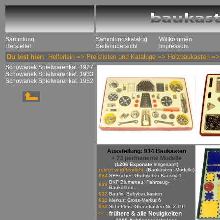
Sammlung
Sammlungskatalog
Willkommen
Hersteller
Seitenübersicht
Impressum
Du bist hier:
Helferlein
=>
Preislisten und Kataloge
=>
Holzbaukasten
=
Schowanek Spielwarenkat. 1927
Schowanek Spielwarenkat. 1933
Schowanek Spielwarenkat. 1952
Ausstellung: 934 Baukästen
+ 73 permanente Modelle
(
1206 Exponate
insgesamt)
zuletzt veröffentlicht:
(Baukästen, Modelle)
934
SFFischer: Gothischer Baustyl 1..
BKF Blumenau: Fahrzeug-
933
Baukästen...
932
Baufix: Babybaukasten
931
Merkur: Cross-Merkur 6
930
Schefflers: Grundkasten Nr. 3 19..
frühere & alle Neuigkeiten
<=...