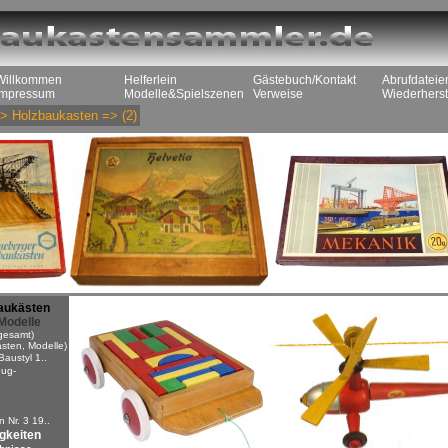
Willkommen
Helferlein
Gästebuch/Kontakt
Abrufdateie
Impressum
Modelle&Spielszenen
Verweise
Wiederherst
>
Holzbaukasten
=>
(2)
aukästen
Modelle
gesamt)
sten, Modelle)
Baustyl 1..
ug-
n
 Nr. 3 19..
igkeiten