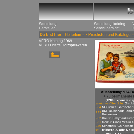
Sammlung
Sammlungskatalog
Hersteller
Seitenübersicht
Du bist hier:
Helferlein
=>
Preislisten und Kataloge
=
VERO-Katalog 1969
VERO Offerte Holzspielwaren
Ausstellung: 934 B
+ 73 permanente 
(
1206 Exponate
ins
zuletzt veröffentlicht:
(Baukä
934
SFFischer: Gothischer 
BKF Blumenau: Fahrze
933
Baukästen...
932
Baufix: Babybaukaste
931
Merkur: Cross-Merkur 6
930
Schefflers: Grundkasten
frühere & alle Neu
<=...