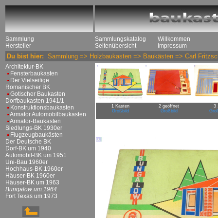
Sammlung
Sammlungskatalog
Willkommen
Hersteller
Seitenübersicht
Impressum
Du bist hier:
Sammlung
=>
Holzbaukasten
=>
Baukästen
=>
Carl Fritzs
Architektur-BK
Fensterbaukasten
Der Vielseitige
Romanischer BK
Gotischer Baukasten
Dorfbaukasten 1941/1
1 Kasten
2 geöffnet
3 
Konstruktionsbaukasten
Großbild
Großbild
Groß
Armator Automobilbaukasten
Armator-Baukasten
Siedlungs-BK 1930er
Flugzeugbaukästen
Der Deutsche BK
Dorf-BK um 1940
Automobil-BK um 1951
Uni-Bau 1960er
Hochhaus-BK 1960er
Häuser-BK 1960er
Häuser-BK um 1963
Bungalow um 1964
Fort Texas um 1973