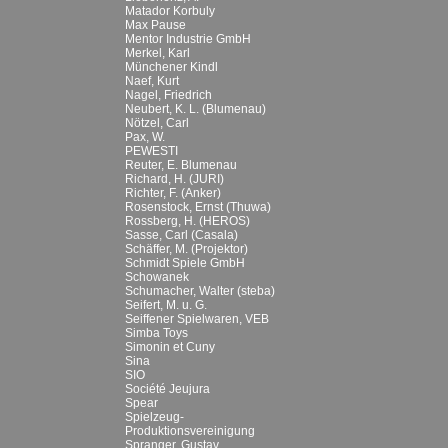
Matador Korbuly
Max Pause
Mentor Industrie GmbH
Merkel, Karl
Münchener Kindl
Naef, Kurt
Nagel, Friedrich
Neubert, K. L. (Blumenau)
Nötzel, Carl
Pax, W.
PEWESTI
Reuter, E. Blumenau
Richard, H. (JURI)
Richter, F. (Anker)
Rosenstock, Ernst (Thuwa)
Rossberg, H. (HEROS)
Sasse, Carl (Casala)
Schäffer, M. (Projektor)
Schmidt Spiele GmbH
Schowanek
Schumacher, Walter (steba)
Seifert, M. u. G.
Seiffener Spielwaren, VEB
Simba Toys
Simonin et Cuny
Sina
SIO
Société Jeujura
Spear
Spielzeug-
Produktionsvereinigung
Spranger, Gustav