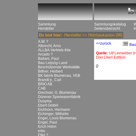
Sammlung
Sammlungskatalog
W
Hersteller
Seitenübersicht
I
Du bist hier:
Hersteller
=>
Holzbaukasten
(98)
A.W. ?
<<zurück
Bau
Albrecht, Arno
ALLBA-Vertrieb-Ihle
Quelle:
Ulf Leinweber 
Arcado ?
Drei Lilien Edition
Ballani, Paul
Bau Leipzig-Land
()
Beschützende Werkstätte
Bittner, Herbert
BK-fabrik Blumenau, VEB
Brandt jr., Carl
BRIO AB
CAB
Drechsel, G. Blumenau
Dürener Spielwarenfabrik
Dusyma
Ebert GmbH
Eichhorn, Hermann
Eichinger, Wilhelm
Engel, Louis Blumenau
Engel, Paul
Erich Höhn
erku
Ettel ?