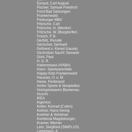
Eyraud, Carl August
Fischer, Samuel Friedrich
Forst Bad Salzungen
Frankenwald
Freiburger MBV
Fritzsche, Carl
Fritzsche, H. (Mentor)
Fritzsche, W. (Burgdorfer)
Frosch, P. B.
Gerbitz, Renate
Gerischer, Gerhard
Gollnest u. Kiesel (cause)
Gschnitzer Nachf. Gessele
Günl, Paul
H. G. R.
Habermaass (HABA)
Hann. Spielwarenfabr.
Happy Kids Frankenwald
Hausser, O. u. M.
Heise, Ferdinand
Holler Spiele & Verspieltes
Holzspielwaren Blumenau
Huschi
IKEA
Ingenius
Keller, Konrad (Cubio)
Kellner, Hans-Georg
Koehler & Volckmar
Kombinat Magdeburger...
Kramer, Werner
Lein, Siegfried (SIMPLUS)
Liebehenz, A.