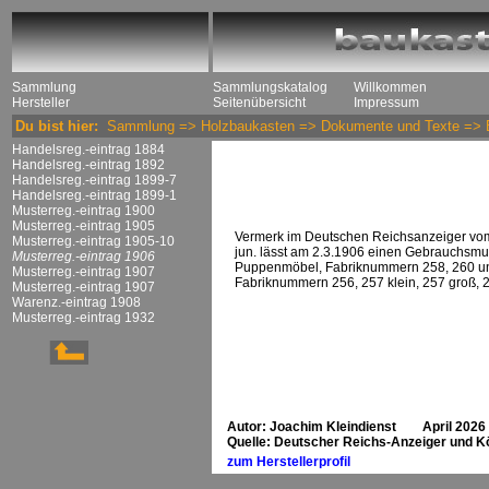
Sammlung
Sammlungskatalog
Willkommen
Hersteller
Seitenübersicht
Impressum
Du bist hier:
Sammlung
=>
Holzbaukasten
=>
Dokumente und Texte
=>
Handelsreg.-eintrag 1884
Handelsreg.-eintrag 1892
Handelsreg.-eintrag 1899-7
Handelsreg.-eintrag 1899-1
Musterreg.-eintrag 1900
Musterreg.-eintrag 1905
Vermerk im Deutschen Reichsanzeiger vom 
Musterreg.-eintrag 1905-10
jun. lässt am 2.3.1906 einen Gebrauchsmus
Musterreg.-eintrag 1906
Puppenmöbel, Fabriknummern 258, 260 und
Musterreg.-eintrag 1907
Fabriknummern 256, 257 klein, 257 groß, 25
Musterreg.-eintrag 1907
Warenz.-eintrag 1908
Musterreg.-eintrag 1932
Autor: Joachim Kleindienst April 2026
Quelle: Deutscher Reichs-Anzeiger und Kö
zum Herstellerprofil