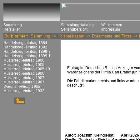
Sammlung
Sammlungskatalog
Willkommen
Hersteller
Seitenübersicht
Impressum
Du bist hier:
Sammlung
=>
Holzbaukasten
=>
Dokumente und Texte
=>
Handelsreg.-eintrag 1884
Handelsreg.-eintrag 1892
Handelsreg.-eintrag 1899-7
Handelsreg.-eintrag 1899-1
Musterreg.-eintrag 1900
Musterreg.-eintrag 1905
Eintrag im Deutschen Reichs-Anzeiger vom
Musterreg.-eintrag 1905-10
Warenzeichens der Firma Carl Brandt jun.
Musterreg.-eintrag 1906
Musterreg.-eintrag 1907
Die Fabrikmarken rechts und links wurden 
Musterreg.-eintrag 1907
geschützt.
Warenz.-eintrag 1908
Musterreg.-eintrag 1932
Autor: Joachim Kleindienst April 2026
Quelle: Deutscher Reichs-Anzeiger und Kö