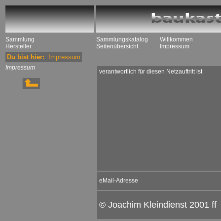
Sammlung
Sammlungskatalog
Willkommen
Hersteller
Seitenübersicht
Impressum
Du bist hier:
Impressum
Impressum
verantwortlich für diesen Netzauftritt ist
eMail-Adresse
© Joachim Kleindienst 2001 ff