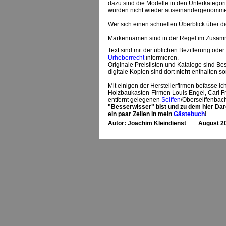
dazu sind die Modelle in den Unterkategori
wurden nicht wieder auseinandergenomm
Wer sich einen schnellen Überblick über di
Markennamen sind in der Regel im Zusamme
Text sind mit der üblichen Bezifferung ode
Urheberrecht
informieren.
Originale Preislisten und Kataloge sind Be
digitale Kopien sind dort
nicht
enthalten s
Mit einigen der Herstellerfirmen befasse 
Holzbaukasten-Firmen Louis Engel, Carl Fri
entfernt gelegenen
Seiffen
/Oberseiffenbach
"Besserwisser" bist und zu dem hier Da
ein paar Zeilen in mein
Gästebuch
!
Autor: Joachim Kleindienst August 2