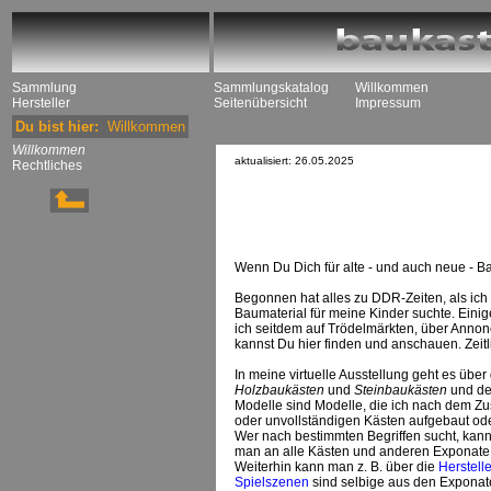
Sammlung
Sammlungskatalog
Willkommen
Hersteller
Seitenübersicht
Impressum
Du bist hier:
Willkommen
Willkommen
aktualisiert: 26.05.2025
Rechtliches
Wenn Du Dich für alte - und auch neue - Bau
Begonnen hat alles zu DDR-Zeiten, als ic
Baumaterial für meine Kinder suchte. Ein
ich seitdem auf Trödelmärkten, über Annon
kannst Du hier finden und anschauen. Zeitl
In meine virtuelle Ausstellung geht es üb
Holzbaukästen
und
Steinbaukästen
und de
Modelle sind Modelle, die ich nach dem Zu
oder unvollständigen Kästen aufgebaut od
Wer nach bestimmten Begriffen sucht, kan
man an alle Kästen und anderen Exponate, 
Weiterhin kann man z. B. über die
Herstelle
Spielszenen
sind selbige aus den Exponate