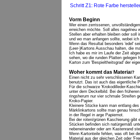
Schritt Z1: Rote Farbe herstelle
Vorm Beginn
Wer einen zerrissenen, unvollständigen
erreichen möchte. Soll alles nagelneu 
Stellen aber erhalten bleiben oder sol
und wo man anfangen sollte, wobei ich
Wenn das Resultat besonders 'edel' sei
(Leer-)Kartons Ausschau halten, die ma
Ich habe es mir im Laufe der Zeit abge
sehen, wo die runden Platten gelegen ha
Karton zum 'Bespieltheitsgrad' der eige
Woher kommt das Materia
l?
Einen nicht zu sehr verschlissenen Kar
benutzt. Das ist auch das eigentliche P
Für die schwarze 'Krokodilleder-Kaschi
unter dem Deckelbild. Bei den frühere
ringsherum nur vier schmale Streifen g
Kroko-Papier.
Kleinere Stücke kann man entlang des 
Märklinkartons sollte man genau hinsch
in der Regel in arge Papiernot.
Bei der roten/grünen Kaschierung gibt 
Stücken befinden sich natürgemäß unter
nebeneinander oder am Kastenrand steh
Wenn Kartonteile fehlen, was oft bei d
Material aus der gleichen Zeit oder 'F