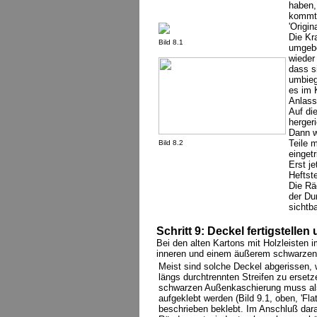
haben,
kommt.
'Origi
Die Kra
Bild 8.1
umgebo
wieder
dass s
umbieg
es im 
Anlassf
Auf di
hergeri
Dann w
Teile 
Bild 8.2
einget
Erst j
Heftste
Die Rä
der Du
sichtba
Schritt 9: Deckel fertigstellen
Bei den alten Kartons mit Holzleisten i
inneren und einem äußerem schwarzen Pa
Meist sind solche Deckel abgerissen,
längs durchtrennten Streifen zu ersetz
schwarzen Außenkaschierung muss also
aufgeklebt werden (Bild 9.1, oben, 'Fl
beschrieben beklebt. Im Anschluß dara