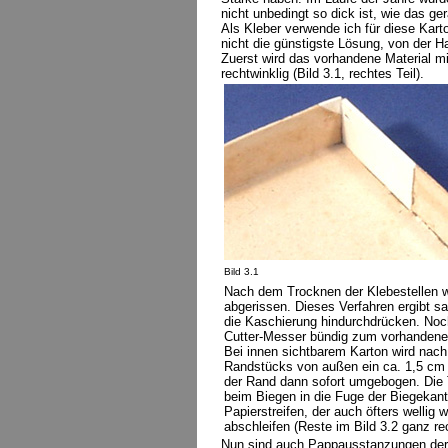
nicht unbedingt so dick ist, wie das ge
Als Kleber verwende ich für diese Kart
nicht die günstigste Lösung, von der H
Zuerst wird das vorhandene Material mi
rechtwinklig (Bild 3.1, rechtes Teil).
Bild 3.1
Nach dem Trocknen der Klebestellen w
abgerissen. Dieses Verfahren ergibt s
die Kaschierung hindurchdrücken. Noc
Cutter-Messer bündig zum vorhandenem 
Bei innen sichtbarem Karton wird nac
Randstücks von außen ein ca. 1,5 cm b
der Rand dann sofort umgebogen. Die Tei
beim Biegen in die Fuge der Biegekan
Papierstreifen, der auch öfters wellig
abschleifen (Reste im Bild 3.2 ganz re
Nun sind auch Pappausstanzungen der D