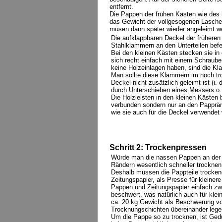
entfernt.
Die Pappen der frühen Kästen wie des h
das Gewicht der vollgesogenen Laschen,
müsen dann später wieder angeleimt w
Die aufklappbaren Deckel der früheren
Stahlklammern an den Unterteilen befes
Bei den kleinen Kästen stecken sie in
sich recht einfach mit einem Schraube
keine Holzeinlagen haben, sind die Kl
Man sollte diese Klammern im noch tr
Deckel nicht zusätzlich geleimt ist (i.
durch Unterschieben eines Messers o. 
Die Holzleisten in den kleinen Kästen 
verbunden sondern nur an den Papprän
wie sie auch für die Deckel verwendet 
Schritt 2: Trockenpressen
Würde man die nassen Pappen an der L
Rändern wesentlich schneller trocknen 
Deshalb müssen die Pappteile trocke
Zeitungspapier, als Presse für kleine
Pappen und Zeitungspapier einfach zw
beschwert, was natürlich auch für klei
ca. 20 kg Gewicht als Beschwerung vo
Trocknungschichten übereinander lege
Um die Pappe so zu trocknen, ist Gedu