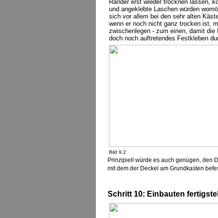
Ränder erst wieder trocknen lassen, k
und angeklebte Laschen würden womög
sich vor allem bei den sehr alten Käst
wenn er noch nicht ganz trocken ist,
zwischenlegen - zum einen, damit die F
doch noch auftretendes Festkleben du
Bild 9.2
Prinzipiell würde es auch genügen, den De
mit dem der Deckel am Grundkasten befesti
Schritt 10: Einbauten fertigst