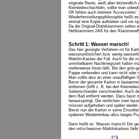
originale Reste, weiß aber letztendlich
Kleinteileschachteln, sollte man unbed
Oft fehlen auch kleinere 'Accessoires
Wiederherstellungsphilosophie heißt e
einmal eine Kopie aufkleben und sie s
Da die Original-Drahtklammern selten
Heftklammern 24/6 für den 'Klammeraff
Schritt 1: Wasser marsch!
Das hier gezeigte Verfahren ist für Kar
wasserunlöslichen bzw. wenig wasserlö
Märklin-Kasten der Fall. Auch für die m
unmittelbaren Nachkriegszeit halten m
stellenweise lösen läßt. Bei den grün-
Pappe verbunden und kann nicht oder 
Man sollte also an einer unauffälligen 
Bevor der gesamte Karton in lauwarm
entfernen (trifft z. B. bei den Kleint
Seitenschneider zerschneiden. Auch di
dem Bad entfernt werden. Dazu fasst m
herausspringt. Die restlichen zwei las
müssen aufgehoben und später wieder 
Bevor nun der Karton in seine Einzelte
späteren Wiedereinbau allzu langes Pu
Dann heißt es: Wasser marsch! Der ge
den rot/schwarzen Märklinkartons färb