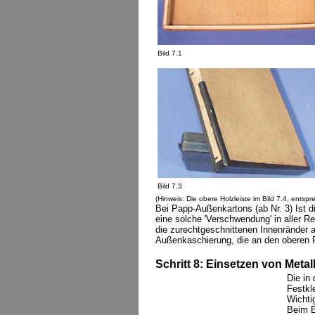
Bild 7.1
Bild 7.3
(Hinweis: Die obere Holzleiste im Bild 7.4, entspr
Bei Papp-Außenkartons (ab Nr. 3) Ist d
eine solche 'Verschwendung' in aller R
die zurechtgeschnittenen Innenränder 
Außenkaschierung, die an den oberen R
Schritt 8: Einsetzen von Metal
Die in
Festkl
Wichti
Beim E