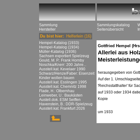
Sammlung
Sammlungskatalog
W
Hersteller
Seitenübersicht
I
Du bist hier:
Helferlein
(16)
Hempel-Katalog (1933)
Gottfried Hempel (Hrs
Hempel-Katalog (1934)
Müller-Katalog (1936)
Allerlei aus Hol
Sachsen exportiert Spielzeug
Meisterleistun
Gould, M. P.: Frank Hornby
Noschka/Knerr: 200 Jahre...
Ausstell.kat. Kevelaer 1990
herausgegeben von Gott
Schwarz/Henze/Faber: Eisenzeit
Kinder wollen bauen
Auf der 1. Umschlagseite
Ausstell.kat. Esslingen 1995
'Reichsstatthalter' für
Ausstell.kat. Chemnitz 1998
Flade, H.: Olbernhau
auf 1933 oder 1934 datie
Leinweber, U.: Baukästen
Kopie
Austell.dok. ESM Seiffen
Havenstein, B.: DDR-Spielzeug
Ausstell.kat. Frankfurt 2026
um 1933