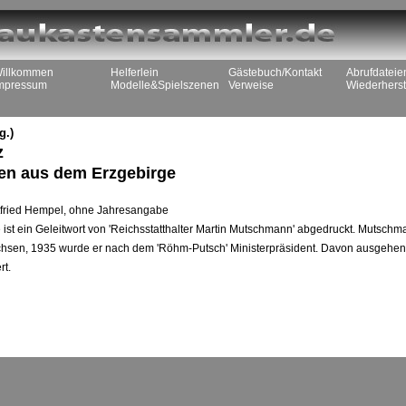
illkommen
Helferlein
Gästebuch/Kontakt
Abrufdateie
mpressum
Modelle&Spielszenen
Verweise
Wiederherst
g.)
z
gen aus dem Erzgebirge
fried Hempel, ohne Jahresangabe
 ist ein Geleitwort von 'Reichsstatthalter Martin Mutschmann' abgedruckt. Mutsch
 Sachsen, 1935 wurde er nach dem 'Röhm-Putsch' Ministerpräsident. Davon ausgehen
rt.