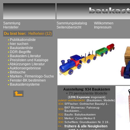
Sammlung
Sammlungskatalog
Willkommen
Hersteller
Seitenübersicht
Impressum
Du bist hier:
Helferlein
(12)
Publikationsliste
hier suchen
Baukastenliste
DDR-Begriffe
Baukasten-Literatur
Preislisten und Kataloge
Abkürzungen Literatur
Auktionsergebnisse
Bildsuche
Marken-, Firmenlogo-Suche
Fenster-BK bestimmen
Baukastensysteme
Ausstellung: 934 Baukästen
+ 73 permanente Modelle
(
1206 Exponate
insgesamt)
zuletzt veröffentlicht:
(Baukästen, Modelle)
934
SFFischer: Gothischer Baustyl 1..
BKF Blumenau: Fahrzeug-
933
Baukästen...
932
Baufix: Babybaukasten
931
Merkur: Cross-Merkur 6
930
Schefflers: Grundkasten Nr. 3 19..
frühere & alle Neuigkeiten
<=...