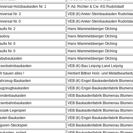
niversal-Holzbaukasten Nr. 1
F. Ad. Richter & Cie. KG Rudolstadt
niversal Nr. 3
VEB (K) Anker-Steinbaukasten Rudolsta
niversal Nr. 0
VEB (K) Anker-Steinbaukasten Rudolsta
aufix Nr. 2
Hans Wammetsberger Olching
auboy
Hans Wammetsberger Olching
aufix Nr. 0
Hans Wammetsberger Olching
aufix Nr. 0
Hans Wammetsberger Olching
abybaukasten
Hans Wammetsberger Olching
isenbahnbaukasten
VEB (K) Bau Leipzig-Land Leipzig
ir bauen alles !
Herbert Bittner Holz- und Metallbearbeit
ahrzeug-Baukasten
VEB (K) Engel-Baukastenfabrik Blumenau
lugzeugbaukasten
VEB (K) Engel-Baukastenfabrik Blumenau
ensterbaukasten
VEB Baukastenfabrik Blumenau Blumena
isenbahnbaukasten
VEB Baukastenfabrik Blumenau Blumena
osaik-Legespiel
VEB Baukastenfabrik Blumenau Blumena
astel-Baukasten
VEB (K) Engel-Baukastenfabrik Blumenau
iguren-Steckspiel
VEB Baukastenfabrik Blumenau Blumena
aukasten, poliert
VEB Baukastenfabrik Blumenau Blumena