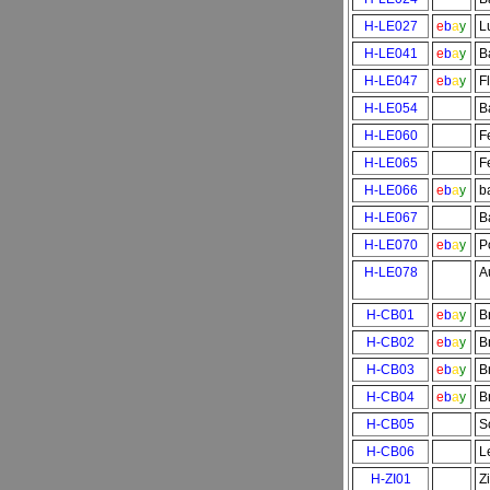
H-LE027
e
b
a
y
L
H-LE041
e
b
a
y
B
H-LE047
e
b
a
y
F
H-LE054
B
H-LE060
F
H-LE065
F
H-LE066
e
b
a
y
b
H-LE067
B
H-LE070
e
b
a
y
P
H-LE078
A
H-CB01
e
b
a
y
B
H-CB02
e
b
a
y
B
H-CB03
e
b
a
y
B
H-CB04
e
b
a
y
B
H-CB05
S
H-CB06
L
H-ZI01
Z