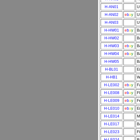
H-AN01
U
H-AN02
e
b
a
y
U
H-AN03
U
H-HW01
e
b
a
y
B
H-HW02
B
H-HW03
e
b
a
y
B
H-HW04
e
b
a
y
B
H-HW05
B
H-BL01
E
H-HB1
W
H-LE002
e
b
a
y
F
H-LE008
e
b
a
y
F
H-LE009
e
b
a
y
F
H-LE010
e
b
a
y
E
H-LE014
M
H-LE017
B
H-LE023
F
H-LE024
B