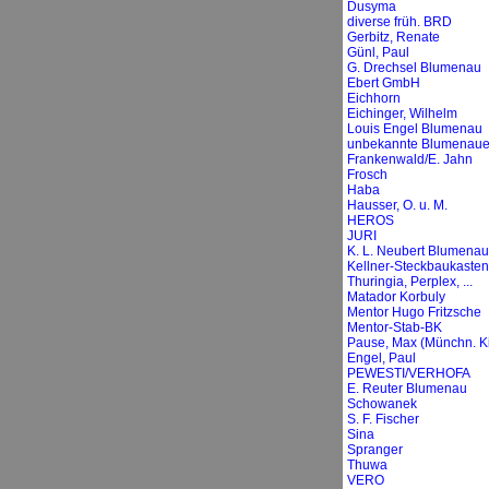
Dusyma
diverse früh. BRD
Gerbitz, Renate
Günl, Paul
G. Drechsel Blumenau
Ebert GmbH
Eichhorn
Eichinger, Wilhelm
Louis Engel Blumenau
unbekannte Blumenaue
Frankenwald/E. Jahn
Frosch
Haba
Hausser, O. u. M.
HEROS
JURI
K. L. Neubert Blumenau
Kellner-Steckbaukasten
Thuringia, Perplex, ...
Matador Korbuly
Mentor Hugo Fritzsche
Mentor-Stab-BK
Pause, Max (Münchn. Ki
Engel, Paul
PEWESTI/VERHOFA
E. Reuter Blumenau
Schowanek
S. F. Fischer
Sina
Spranger
Thuwa
VERO