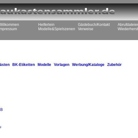
Willkommen
Helferlein
Gästebuch/Kontakt
Abrufdateie
Impressum
Modelle&Spielszenen
Verweise
Wiederherst
n
ästen
BK-Etiketten
Modelle
Vorlagen
Werbung/Kataloge
Zubehör
EB
u