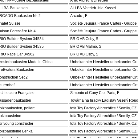
AUFIX-Modell-Holzbaukasten
Arno Albrecht Dresden
LLBA-Baukasten
ALLBA-Vertrieb-Ihle Kassel
RCADO-Baukasten Nr. 2
Arcado , F
halet Suisse
Société Jeujura France Cartes - Grupp
aison Forestiére Nr. 4
Société Jeujura France Cartes - Grupp
RIO Builder System 34534
BRIO AB Osby, S
RIO Builder System 34535
BRIO AB Malmö, S
RIO Race Car 34562
BRIO AB Osby, S
ensterbaukasten Made in China
Unbekannter Hersteller unbekannter Or
roßvaters Baukasten
Unbekannter Hersteller unbekannter Or
onstruction Set 2
Unbekannter Hersteller unbekannter Or
auernhof
Unbekannter Hersteller unbekannter Or
rchitecture Française
Simonin et Cuny Cie. Paris, F
assadenbaukasten
Továrna na hracky Ladislav Veselý Rou
olzbaukasten, poliert
tofa Toy Factory Albrechtice / Semily, CZ
olzbausteine
tofa Toy Factory Albrechtice / Semily, CZ
or young constructer
tofa Toy Factory Albrechtice / Semily, CZ
olzbausteine Lenka
tofa Toy Factory Albrechtice / Semily, CZ