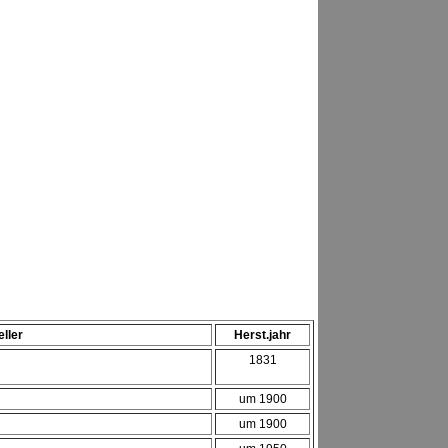
ller
Herst.jahr
1831
um 1900
um 1900