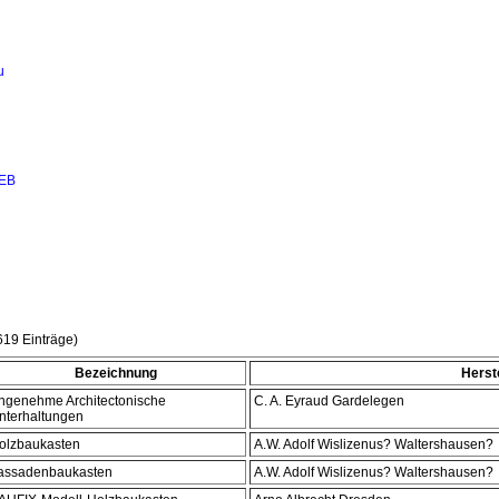
u
VEB
619 Einträge)
Bezeichnung
Herste
ngenehme Architectonische
C. A. Eyraud Gardelegen
nterhaltungen
olzbaukasten
A.W. Adolf Wislizenus? Waltershausen?
assadenbaukasten
A.W. Adolf Wislizenus? Waltershausen?