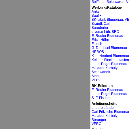
Seiffener Spielwaren, 
Werbung/Kataloge
Anker
Baufix
BK-fabrik Blumenau, V
Brandt, Carl
Burgdorfer
diverse früh. BRD
E. Reuter Blumenau
Erich Höhn
Frosch
G. Drechsel Blumenau
HEROS
K. L. Neubert Blumenau
Kellner-Steckbaukasten
Louis Engel Blumenau
Matador Korbuly
Schowanek
Sina
VERO
BK-Etiketten
E. Reuter Blumenau
Louis Engel Blumenau
S. F. Fischer
Anleitungshefte
andere Länder
Carl Fritzsche Blumena
Matador Korbuly
Spranger
VERO