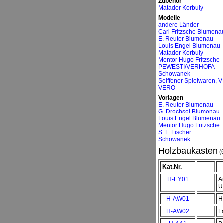
Zubehör
Matador Korbuly
Modelle
andere Länder
Carl Fritzsche Blumena
E. Reuter Blumenau
Louis Engel Blumenau
Matador Korbuly
Mentor Hugo Fritzsche
PEWESTI/VERHOFA
Schowanek
Seiffener Spielwaren, 
VERO
Vorlagen
E. Reuter Blumenau
G. Drechsel Blumenau
Louis Engel Blumenau
Mentor Hugo Fritzsche
S. F. Fischer
Schowanek
Holzbaukasten
(
Kat.Nr.
H-EY01
A
U
H-AW01
H
H-AW02
F