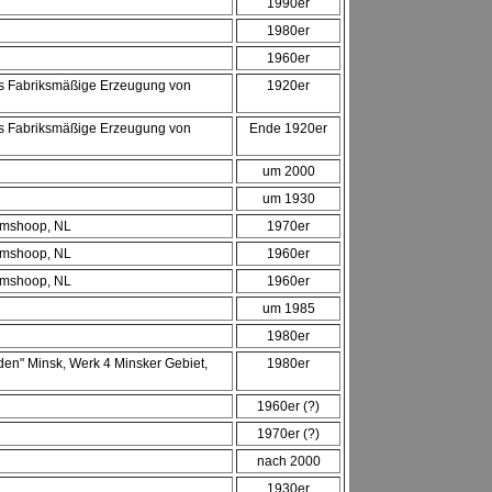
1990er
1980er
1960er
s Fabriksmäßige Erzeugung von
1920er
s Fabriksmäßige Erzeugung von
Ende 1920er
um 2000
um 1930
oomshoop, NL
1970er
oomshoop, NL
1960er
oomshoop, NL
1960er
um 1985
1980er
den" Minsk, Werk 4 Minsker Gebiet,
1980er
1960er (?)
1970er (?)
nach 2000
1930er