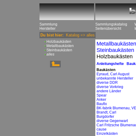
Sammlung
Sammlungskatalog
Hersteller
Seitenübersicht
Du bist hier:
Katalog
=>
alles
Holzbaukästen
Metallbaukäste
Metallbaukästen
Steinbaukästen
Steinbaukästen
alles
Holzbaukästen
Anleitungshefte
Bauk
Baukästen
Eyraud, Carl August
unbekannte Hersteller
diverse DDR
diverse Vorkrieg
andere Länder
Spear
Anker
Baufix
BK-fabrik Blumenau, V
Brandt, Carl
Burgdorfer
diverse Gegenwart
Carl Fritzsche Blumena
cause
Einzelkästen