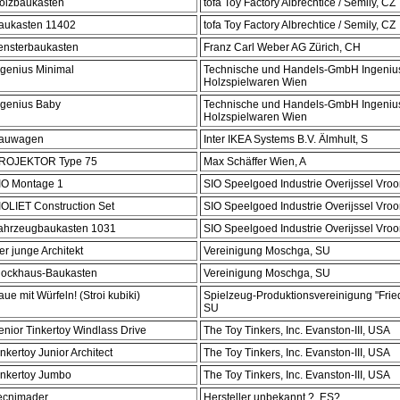
olzbaukasten
tofa Toy Factory Albrechtice / Semily, CZ
aukasten 11402
tofa Toy Factory Albrechtice / Semily, CZ
ensterbaukasten
Franz Carl Weber AG Zürich, CH
ngenius Minimal
Technische und Handels-GmbH Ingeniu
Holzspielwaren Wien
ngenius Baby
Technische und Handels-GmbH Ingeniu
Holzspielwaren Wien
auwagen
Inter IKEA Systems B.V. Älmhult, S
ROJEKTOR Type 75
Max Schäffer Wien, A
IO Montage 1
SIO Speelgoed Industrie Overijssel Vr
IOLIET Construction Set
SIO Speelgoed Industrie Overijssel Vr
ahrzeugbaukasten 1031
SIO Speelgoed Industrie Overijssel Vr
er junge Architekt
Vereinigung Moschga, SU
lockhaus-Baukasten
Vereinigung Moschga, SU
aue mit Würfeln! (Stroi kubiki)
Spielzeug-Produktionsvereinigung "Frie
SU
enior Tinkertoy Windlass Drive
The Toy Tinkers, Inc. Evanston-III, USA
inkertoy Junior Architect
The Toy Tinkers, Inc. Evanston-III, USA
inkertoy Jumbo
The Toy Tinkers, Inc. Evanston-III, USA
ecnimader
Hersteller unbekannt ?, ES?