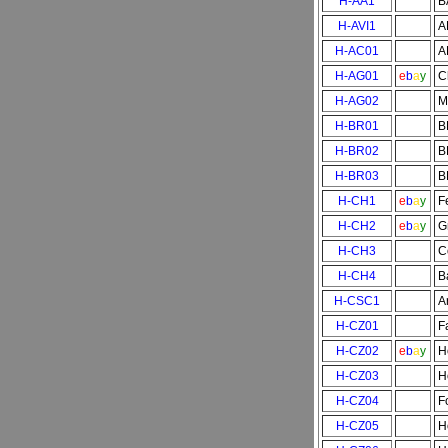
H-AA1
B
H-AVI1
A
H-AC01
A
H-AG01
e
b
a
y
C
H-AG02
M
H-BR01
B
H-BR02
B
H-BR03
B
H-CH1
e
b
a
y
F
H-CH2
e
b
a
y
G
H-CH3
C
H-CH4
B
H-CSC1
A
H-CZ01
F
H-CZ02
e
b
a
y
H
H-CZ03
H
H-CZ04
F
H-CZ05
H