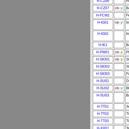
H-CZ06
H
H-CZ07
e
b
a
y
B
H-FCW1
F
H-IG01
e
b
a
y
I
H-IG02
I
H-IK1
B
H-PW01
e
b
a
y
P
H-SIO01
e
b
a
y
S
H-SIO02
S
H-SIO03
F
H-SU01
D
H-SU02
e
b
a
y
B
H-SU03
B
H-TT01
S
H-TT02
T
H-TT03
T
H-XX01
T