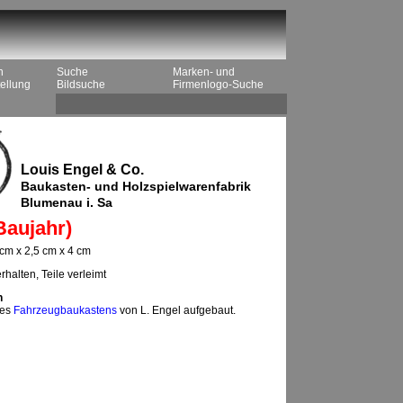
n
Suche
Marken- und
ellung
Bildsuche
Firmenlogo-Suche
Louis Engel & Co.
Baukasten- und Holzspielwarenfabrik
Blumenau i. Sa
Baujahr)
 cm x 2,5 cm x 4 cm
rhalten, Teile verleimt
n
nes
Fahrzeugbaukastens
von L. Engel aufgebaut.