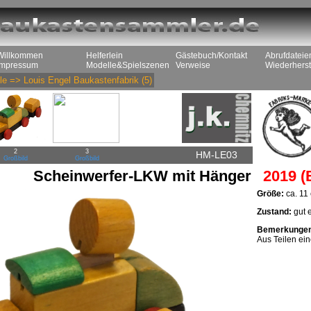
Willkommen
Helferlein
Gästebuch/Kontakt
Abrufdateie
Impressum
Modelle&Spielszenen
Verweise
Wiederherst
le
=>
Louis Engel Baukastenfabrik
(5)
2
3
HM-LE03
Großbild
Großbild
Scheinwerfer-LKW mit Hänger
2019 (
Größe:
ca. 11
Zustand:
gut e
Bemerkunge
Aus Teilen ei