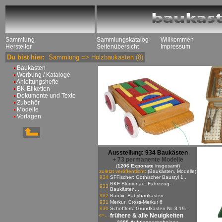
Sammlung
Sammlungskatalog
Willkommen
Hersteller
Seitenübersicht
Impressum
Du bist hier:
Sammlung
=>
Holzbaukasten
(8)
Baukästen
Werbung / Kataloge
Anleitungshefte
BK-Etiketten
Dokumente und Texte
Zubehör
Modelle
Vorlagen
Ausstellung: 934 Baukästen
+ 73 permanente Modelle
(
1206 Exponate
insgesamt)
zuletzt veröffentlicht:
(Baukästen, Modelle)
934
SFFischer: Gothischer Baustyl 1..
BKF Blumenau: Fahrzeug-
933
Baukästen...
932
Baufix: Babybaukasten
931
Merkur: Cross-Merkur 6
930
Schefflers: Grundkasten Nr. 3 19..
frühere & alle Neuigkeiten
<=...